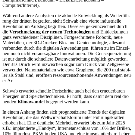
Computer/Internet).
Wäh­rend ande­re Ana­lys­ten die aktu­el­le Ent­wick­lung als Wei­ter­füh­
rung der drit­ten begrei­fen, sieht Schwab eine vier­te indus­tri­el­le
Revo­lu­ti­on im Auf­stieg begrif­fen. Die­se sei gekenn­zeich­net durch
die
Ver­schmel­zung der neu­en Tech­no­lo­gien
und Ent­de­ckun­gen
ganz ver­schie­de­ner Dis­zi­pli­nen. Fort­ge­schrit­te­ne Robo­tik, neue
Mate­ria­li­en, der 3D-Dru­cker, Bio- und Gen­tech­no­lo­gie, alle­samt
ver­bun­den durch die digi­ta­len Anwen­dun­gen, füh­ren zu im Ein­zel­
nen noch nicht vor­aus­sag­ba­re Inno­va­tio­nen. Die Gen­se­quen­zie­rung
ist nur durch die schnel­le­re Daten­ver­ar­bei­tung mög­lich gewor­den.
Der 3D-Druck wird inzwi­schen sogar zum Druck von Zell­ge­we­be
ver­wen­det. Nano­ma­te­ria­li­en wie etwa Gra­phene, die 200 mal sta­bi­
ler als Stahl sind, eröff­nen res­sour­cen­scho­nen­de Anwen­dun­gen neu­
er Art.
Schwab erwar­tet schnel­le Fort­schrit­te auch bei den erneu­er­ba­ren
Ener­gien und Spei­cher­tech­ni­ken. Er hofft, dass damit dem real dro­
hen­den
Kli­ma­wan­del
begeg­net wer­den kann.
In einem Anhang fin­den sich pro­gnos­ti­zier­te Trends der digi­ta­len
Revo­lu­ti­on, die das Welt­wirt­schafts­fo­rum unter Füh­rungs­kräf­ten
erho­ben hat. Eine deut­li­che Mehr­heit erwar­tet bis zum Jahr 2025
z.B.: implan­tier­te „Han­dys“, Inter­net­an­schluss von 10% der Bril­len,
10% füh­rer­lo­se PKW in den USA und eine trans­plan­tier­ba­re Leber