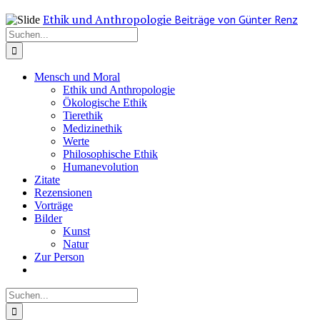
Zum
Ethik und Anthropologie
Beiträge von Günter Renz
Inhalt
Suche
springen
nach:
Mensch und Moral
Ethik und Anthropologie
Ökologische Ethik
Tierethik
Medizinethik
Werte
Philosophische Ethik
Humanevolution
Zitate
Rezensionen
Vorträge
Bilder
Kunst
Natur
Zur Person
Suche
nach: