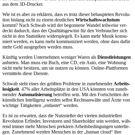
aus dem 3D-Drucker.
Wie ist es aber zu erklä­ren, dass es trotz die­ser behaup­te­ten Revo­lu­
ti­on bis­lang nicht zu einem deut­li­chen
Wirt­schafts­wachs­tum
kommt? Nach Schwab wird der begon­ne­ne Wan­del teil­wei­se ver­
deckt dadurch, dass der Qua­li­täts­ge­winn für den Ver­brau­cher sich
nicht in den Sta­tis­ti­ken wider­spie­gelt. Es kann mehr Musik kon­su­
miert wer­den, es kann mehr kom­mu­ni­ziert wer­den, ohne dass dafür
mehr Geld aus­ge­ge­ben wer­den muss.
Künf­tig wer­den Unter­neh­men weni­ger Waren als
Dienst­leis­tun­gen
anbie­ten. Man muss ein Buch, eine CD, ein Auto, eine Woh­nung
nicht mehr besit­zen, um sie nut­zen zu kön­nen. Online-Platt­for­men
ver­mit­teln die­se Dienste.
Schwab sieht eines der größ­ten Pro­ble­me in zuneh­men­der
Arbeits­
lo­sig­keit
. 47% aller Arbeits­plät­ze in den USA könn­ten von zuneh­
men­der
Auto­ma­ti­sie­rung
betrof­fen sein. Mit den Fort­schrit­ten der
künst­li­chen Intel­li­genz wer­den selbst Rechts­an­wäl­te und Ärz­te von
wich­ti­ge Tätig­kei­ten „ent­las­tet“ werden.
Es ist zu erwar­ten, dass die Nutz­nie­ßer der vier­ten indus­tri­el­len
Revo­lu­ti­on Erfin­der, Inves­to­ren und Share­hol­der sein wer­den, wäh­
rend immer mehr Men­schen pre­kä­ren Arbeits­be­din­gun­gen unter­lie­
gen. Zuneh­mend wer­den Men­schen in der „human cloud“ ihre