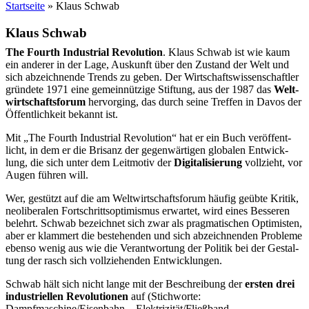
Startseite
»
Klaus Schwab
Klaus Schwab
The Fourth Indus­tri­al Revo­lu­ti­on
. Klaus Schwab ist wie kaum
ein ande­rer in der Lage, Aus­kunft über den Zustand der Welt und
sich abzeich­nen­de Trends zu geben. Der Wirt­schafts­wis­sen­schaft­ler
grün­de­te 1971 eine gemein­nüt­zi­ge Stif­tung, aus der 1987 das
Welt­
wirt­schafts­fo­rum
her­vor­ging, das durch sei­ne Tref­fen in Davos der
Öffent­lich­keit bekannt ist.
Mit „The Fourth Indus­tri­al Revo­lu­ti­on“ hat er ein Buch ver­öf­fent­
licht, in dem er die Bri­sanz der gegen­wär­ti­gen glo­ba­len Ent­wick­
lung, die sich unter dem Leit­mo­tiv der
Digi­ta­li­sie­rung
voll­zieht, vor
Augen füh­ren will.
Wer, gestützt auf die am Welt­wirt­schafts­fo­rum häu­fig geüb­te Kri­tik,
neo­li­be­ra­len Fort­schritts­op­ti­mis­mus erwar­tet, wird eines Bes­se­ren
belehrt. Schwab bezeich­net sich zwar als prag­ma­ti­schen Opti­mis­ten,
aber er klam­mert die bestehen­den und sich abzeich­nen­den Pro­ble­me
eben­so wenig aus wie die Ver­ant­wor­tung der Poli­tik bei der Gestal­
tung der rasch sich voll­zie­hen­den Entwicklungen.
Schwab hält sich nicht lan­ge mit der Beschrei­bung der
ers­ten drei
indus­tri­el­len Revo­lu­tio­nen
auf (Stich­wor­te:
Dampfmaschine/Eisenbahn – Elektrizität/Fließband –