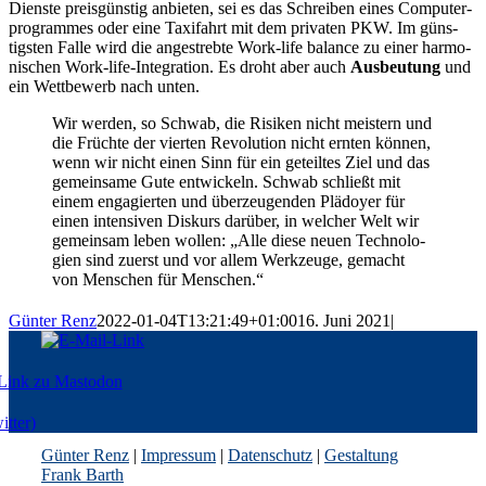
Diens­te preis­güns­tig anbie­ten, sei es das Schrei­ben eines Com­pu­ter­
pro­gram­mes oder eine Taxi­fahrt mit dem pri­va­ten PKW. Im güns­
tigs­ten Fal­le wird die ange­streb­te Work-life balan­ce zu einer har­mo­
ni­schen Work-life-Inte­gra­ti­on. Es droht aber auch
Aus­beu­tung
und
ein Wett­be­werb nach unten.
Wir wer­den, so Schwab, die Risi­ken nicht meis­tern und
die Früch­te der vier­ten Revo­lu­ti­on nicht ern­ten kön­nen,
wenn wir nicht einen Sinn für ein geteil­tes Ziel und das
gemein­sa­me Gute ent­wi­ckeln. Schwab schließt mit
einem enga­gier­ten und über­zeu­gen­den Plä­doy­er für
einen inten­si­ven Dis­kurs dar­über, in wel­cher Welt wir
gemein­sam leben wol­len: „Alle die­se neu­en Tech­no­lo­
gien sind zuerst und vor allem Werk­zeu­ge, gemacht
von Men­schen für Menschen.“
Günter Renz
2022-01-04T13:21:49+01:00
16. Juni 2021
|
Gün­ter Renz
|
Impres­sum
|
Daten­schutz
|
Gestal­tung
Frank Barth