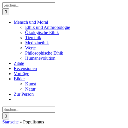
Zum
Suche
Inhalt
nach:
springen
Mensch und Moral
Ethik und Anthropologie
Ökologische Ethik
Tierethik
Medizinethik
Werte
Philosophische Ethik
Humanevolution
Zitate
Rezensionen
Vorträge
Bilder
Kunst
Natur
Zur Person
Suche
nach:
Startseite
»
Populismus