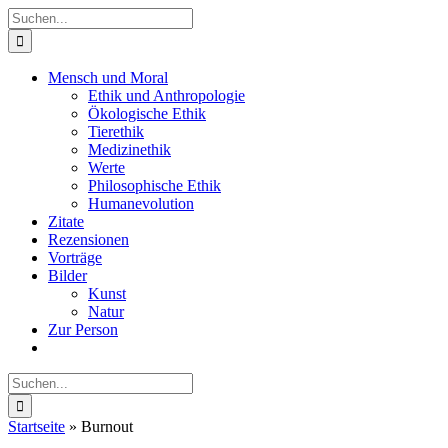
Zum
Suche
Inhalt
nach:
springen
Mensch und Moral
Ethik und Anthropologie
Ökologische Ethik
Tierethik
Medizinethik
Werte
Philosophische Ethik
Humanevolution
Zitate
Rezensionen
Vorträge
Bilder
Kunst
Natur
Zur Person
Suche
nach:
Startseite
»
Burnout