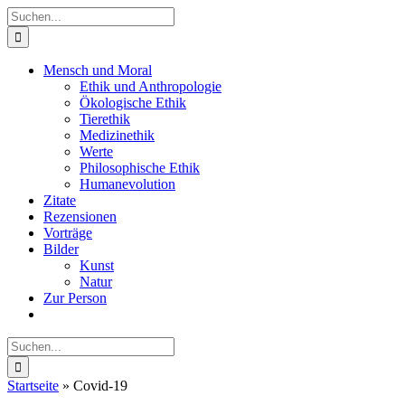
Zum
Suche
Inhalt
nach:
springen
Mensch und Moral
Ethik und Anthropologie
Ökologische Ethik
Tierethik
Medizinethik
Werte
Philosophische Ethik
Humanevolution
Zitate
Rezensionen
Vorträge
Bilder
Kunst
Natur
Zur Person
Suche
nach:
Startseite
»
Covid-19