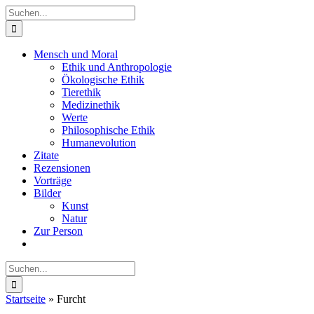
Zum
Suche
Inhalt
nach:
springen
Mensch und Moral
Ethik und Anthropologie
Ökologische Ethik
Tierethik
Medizinethik
Werte
Philosophische Ethik
Humanevolution
Zitate
Rezensionen
Vorträge
Bilder
Kunst
Natur
Zur Person
Suche
nach:
Startseite
»
Furcht