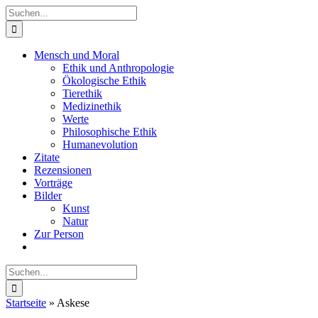
Zum
Suche
Inhalt
nach:
springen
Mensch und Moral
Ethik und Anthropologie
Ökologische Ethik
Tierethik
Medizinethik
Werte
Philosophische Ethik
Humanevolution
Zitate
Rezensionen
Vorträge
Bilder
Kunst
Natur
Zur Person
Suche
nach:
Startseite
»
Askese